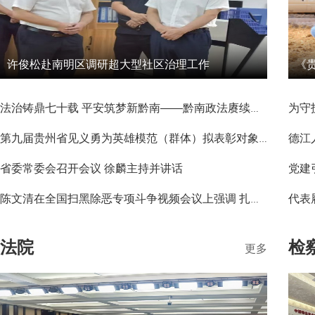
许俊松赴南明区调研超大型社区治理工作
法治铸鼎七十载 平安筑梦新黔南——黔南政法赓续奋斗谱写民族地区现代化治理新答卷
德江
第九届贵州省见义勇为英雄模范（群体）拟表彰对象公示
省委常委会召开会议 徐麟主持并讲话
陈文清在全国扫黑除恶专项斗争视频会议上强调 扎实开展深化扫黑除恶专项斗争 努力建设更高水平的平安中国
法院
检
更多