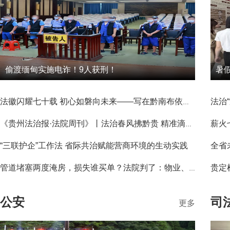
偷渡缅甸实施电诈！9人获刑！
暑
法徽闪耀七十载 初心如磐向未来——写在黔南布依族苗族自治州成立70周年之际
《贵州法治报·法院周刊》丨法治春风拂黔贵 精准滴灌润民心——贵州法院“八五”普法工作纪实
“三联护企”工作法 省际共治赋能营商环境的生动实践
全省
贵定
管道堵塞两度淹房，损失谁买单？法院判了：物业、房主、13户业主共同担责
公安
司
更多