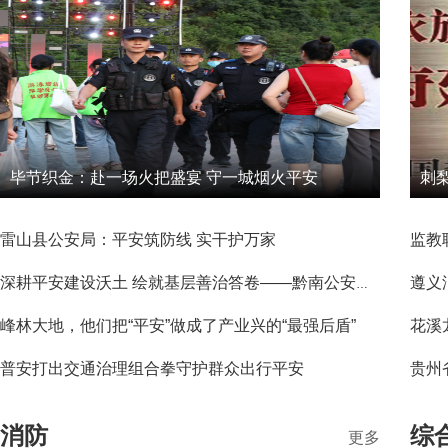
毕节织金：赴一场火把盛宴 守一城烟火平安
雷山县公安局：平安筑防线 实干护万家
深耕平安建设沃土 绘就基层善治答卷——黔南公安以实干作答致敬建州70周年平安征程
峰林大地，他们把“平安”做成了产业兴的“最强后盾”
普安打出交通治理组合拳守护群众出行平安
消防
综
更多